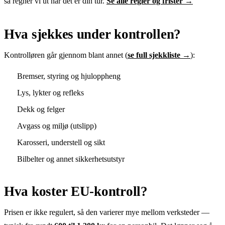
så regner vi ut når det er din tur.
Se alle regler og frister →
Hva sjekkes under kontrollen?
Kontrolløren går gjennom blant annet (
se full sjekkliste →
):
Bremser, styring og hjuloppheng
Lys, lykter og refleks
Dekk og felger
Avgass og miljø (utslipp)
Karosseri, understell og sikt
Bilbelter og annet sikkerhetsutstyr
Hva koster EU-kontroll?
Prisen er ikke regulert, så den varierer mye mellom verksteder —