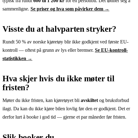
typisk fra rundt
600 til 1 200 kr
for en personbil. Det lønner seg å
sammenligne.
Se priser og hva som påvirker dem →
Visste du at halvparten stryker?
Rundt 50 % av norske kjøretøy blir ikke godkjent ved første EU-
kontroll — oftest på grunn av lys eller bremser.
Se EU-kontroll-
statistikken →
Hva skjer hvis du ikke møter til
fristen?
Møter du ikke fristen, kan kjøretøyet bli
avskiltet
og bruksforbud
ilagt. Da kan du ikke kjøre bilen lovlig før den er godkjent. Det er
derfor lurt å booke i god tid — gjerne et par måneder før fristen.
Slik booker du