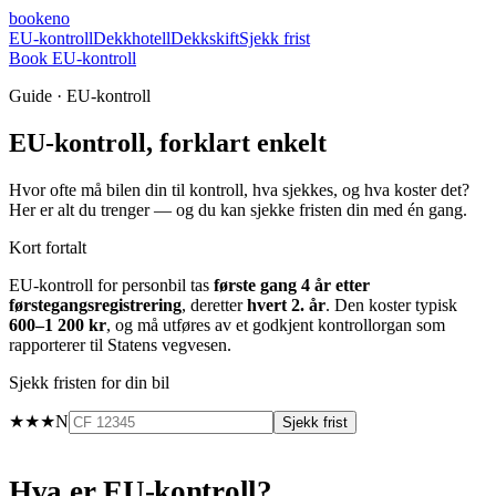
booke
no
EU-kontroll
Dekkhotell
Dekkskift
Sjekk frist
Book EU-kontroll
Guide · EU-kontroll
EU-kontroll, forklart enkelt
Hvor ofte må bilen din til kontroll, hva sjekkes, og hva koster det?
Her er alt du trenger — og du kan sjekke fristen din med én gang.
Kort fortalt
EU-kontroll for personbil tas
første gang 4 år etter
førstegangsregistrering
, deretter
hvert 2. år
. Den koster typisk
600–1 200 kr
, og må utføres av et godkjent kontrollorgan som
rapporterer til Statens vegvesen.
Sjekk fristen for din bil
★★★
N
Sjekk frist
Hva er EU-kontroll?