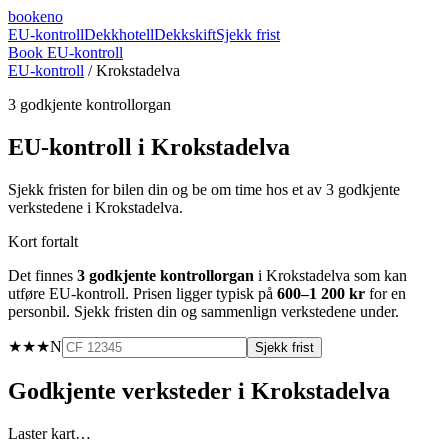
booke
no
EU-kontroll
Dekkhotell
Dekkskift
Sjekk frist
Book EU-kontroll
EU-kontroll
/
Krokstadelva
3
godkjente kontrollorgan
EU-kontroll i
Krokstadelva
Sjekk fristen for bilen din og be om time hos et av
3
godkjente
verkstedene i
Krokstadelva
.
Kort fortalt
Det finnes
3
godkjente kontrollorgan
i
Krokstadelva
som kan
utføre EU-kontroll. Prisen ligger typisk på
600–1 200 kr
for en
personbil. Sjekk fristen din og sammenlign verkstedene under.
★★★
N
Sjekk frist
Godkjente verksteder i
Krokstadelva
Laster kart…