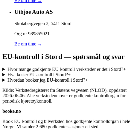
Be om time →
Utbjoe Auto AS
Skotabergvegen 2
,
5411
Stord
Org.nr
989855921
Be om time →
EU-kontroll i Stord — spørsmål og svar
Hvor mange godkjente EU-kontroll-verksteder er det i Stord?
+
Hva koster EU-kontroll i Stord?
+
Hvordan booker jeg EU-kontroll i Stord?
+
Kilde: Verkstedregisteret fra Statens vegvesen (NLOD), oppdatert
2026-06-06
. Alle verkstedene over er godkjente kontrollorgan for
periodisk kjøretøykontroll.
booke.no
Book EU-kontroll og bilverksted hos godkjente kontrollorgan i hele
Norge. Vi samler
2 680
godkjente stasjoner ett sted.