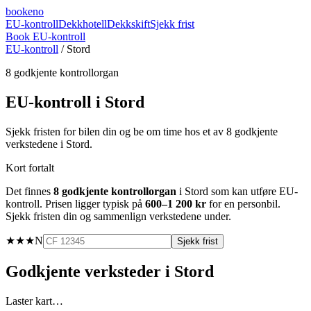
booke
no
EU-kontroll
Dekkhotell
Dekkskift
Sjekk frist
Book EU-kontroll
EU-kontroll
/
Stord
8
godkjente kontrollorgan
EU-kontroll i
Stord
Sjekk fristen for bilen din og be om time hos et av
8
godkjente
verkstedene i
Stord
.
Kort fortalt
Det finnes
8
godkjente kontrollorgan
i
Stord
som kan utføre EU-
kontroll. Prisen ligger typisk på
600–1 200 kr
for en personbil.
Sjekk fristen din og sammenlign verkstedene under.
★★★
N
Sjekk frist
Godkjente verksteder i
Stord
Laster kart…