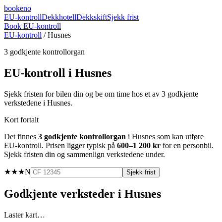
booke
no
EU-kontroll
Dekkhotell
Dekkskift
Sjekk frist
Book EU-kontroll
EU-kontroll
/
Husnes
3
godkjente kontrollorgan
EU-kontroll i
Husnes
Sjekk fristen for bilen din og be om time hos et av
3
godkjente
verkstedene i
Husnes
.
Kort fortalt
Det finnes
3
godkjente kontrollorgan
i
Husnes
som kan utføre
EU-kontroll. Prisen ligger typisk på
600–1 200 kr
for en personbil.
Sjekk fristen din og sammenlign verkstedene under.
★★★
N
Sjekk frist
Godkjente verksteder i
Husnes
Laster kart…