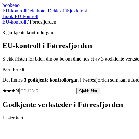
booke
no
EU-kontroll
Dekkhotell
Dekkskift
Sjekk frist
Book EU-kontroll
EU-kontroll
/
Førresfjorden
3
godkjente kontrollorgan
EU-kontroll i
Førresfjorden
Sjekk fristen for bilen din og be om time hos et av
3
godkjente verkst
Kort fortalt
Det finnes
3
godkjente kontrollorgan
i
Førresfjorden
som kan utføre 
★★★
N
Sjekk frist
Godkjente verksteder i
Førresfjorden
Laster kart…