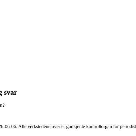
g svar
en?
+
26-06-06
. Alle verkstedene over er godkjente kontrollorgan for periodis