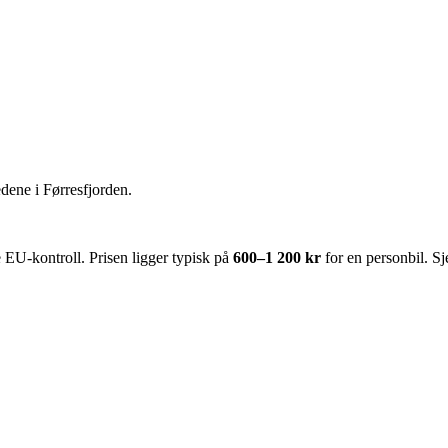
edene i
Førresfjorden
.
EU-kontroll. Prisen ligger typisk på
600–1 200 kr
for en personbil. S