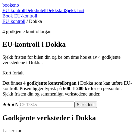
booke
no
EU-kontroll
Dekkhotell
Dekkskift
Sjekk frist
Book EU-kontroll
EU-kontroll
/
Dokka
4
godkjente kontrollorgan
EU-kontroll i
Dokka
Sjekk fristen for bilen din og be om time hos et av
4
godkjente
verkstedene i
Dokka
.
Kort fortalt
Det finnes
4
godkjente kontrollorgan
i
Dokka
som kan utføre EU-
kontroll. Prisen ligger typisk på
600–1 200 kr
for en personbil.
Sjekk fristen din og sammenlign verkstedene under.
★★★
N
Sjekk frist
Godkjente verksteder i
Dokka
Laster kart…