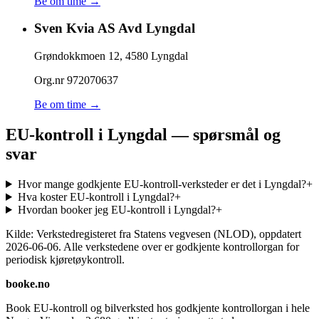
Be om time →
Sven Kvia AS Avd Lyngdal
Grøndokkmoen 12
,
4580
Lyngdal
Org.nr
972070637
Be om time →
EU-kontroll i Lyngdal — spørsmål og
svar
Hvor mange godkjente EU-kontroll-verksteder er det i Lyngdal?
+
Hva koster EU-kontroll i Lyngdal?
+
Hvordan booker jeg EU-kontroll i Lyngdal?
+
Kilde: Verkstedregisteret fra Statens vegvesen (NLOD), oppdatert
2026-06-06
. Alle verkstedene over er godkjente kontrollorgan for
periodisk kjøretøykontroll.
booke.no
Book EU-kontroll og bilverksted hos godkjente kontrollorgan i hele