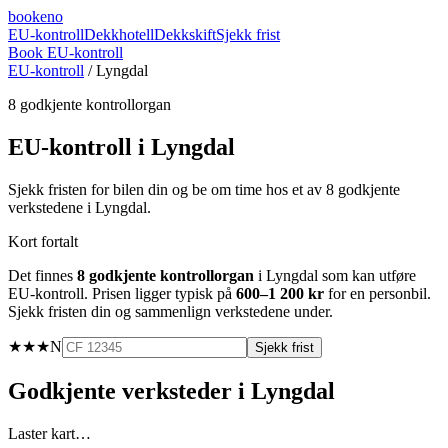
booke
no
EU-kontroll
Dekkhotell
Dekkskift
Sjekk frist
Book EU-kontroll
EU-kontroll
/
Lyngdal
8
godkjente kontrollorgan
EU-kontroll i
Lyngdal
Sjekk fristen for bilen din og be om time hos et av
8
godkjente
verkstedene i
Lyngdal
.
Kort fortalt
Det finnes
8
godkjente kontrollorgan
i
Lyngdal
som kan utføre
EU-kontroll. Prisen ligger typisk på
600–1 200 kr
for en personbil.
Sjekk fristen din og sammenlign verkstedene under.
★★★
N
Sjekk frist
Godkjente verksteder i
Lyngdal
Laster kart…