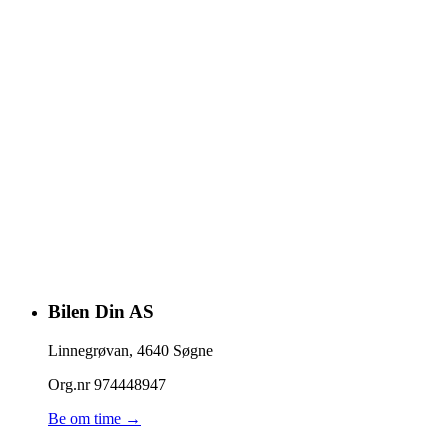
Bilen Din AS
Linnegrøvan
,
4640
Søgne
Org.nr
974448947
Be om time →