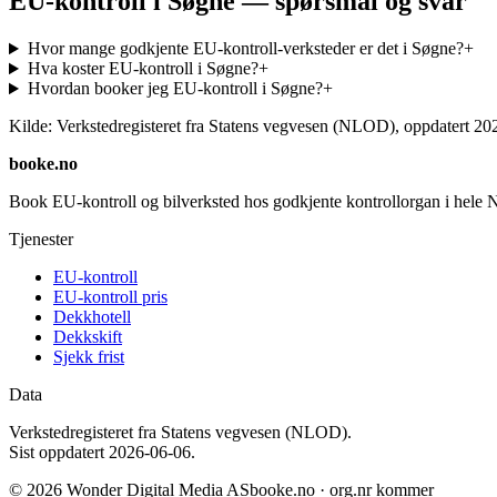
EU-kontroll i Søgne — spørsmål og svar
Hvor mange godkjente EU-kontroll-verksteder er det i Søgne?
+
Hva koster EU-kontroll i Søgne?
+
Hvordan booker jeg EU-kontroll i Søgne?
+
Kilde: Verkstedregisteret fra Statens vegvesen (NLOD), oppdatert
20
booke.no
Book EU-kontroll og bilverksted hos godkjente kontrollorgan i hele 
Tjenester
EU-kontroll
EU-kontroll pris
Dekkhotell
Dekkskift
Sjekk frist
Data
Verkstedregisteret fra Statens vegvesen (NLOD).
Sist oppdatert
2026-06-06
.
©
2026
Wonder Digital Media AS
booke.no · org.nr kommer