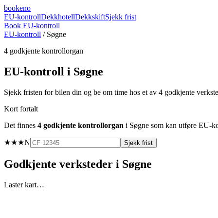
booke
no
EU-kontroll
Dekkhotell
Dekkskift
Sjekk frist
Book EU-kontroll
EU-kontroll
/
Søgne
4
godkjente kontrollorgan
EU-kontroll i
Søgne
Sjekk fristen for bilen din og be om time hos et av
4
godkjente verkst
Kort fortalt
Det finnes
4
godkjente kontrollorgan
i
Søgne
som kan utføre EU-kont
★★★
N
Sjekk frist
Godkjente verksteder i
Søgne
Laster kart…