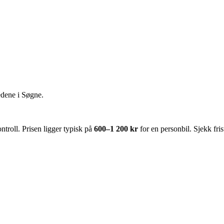
edene i
Søgne
.
roll. Prisen ligger typisk på
600–1 200 kr
for en personbil. Sjekk fr