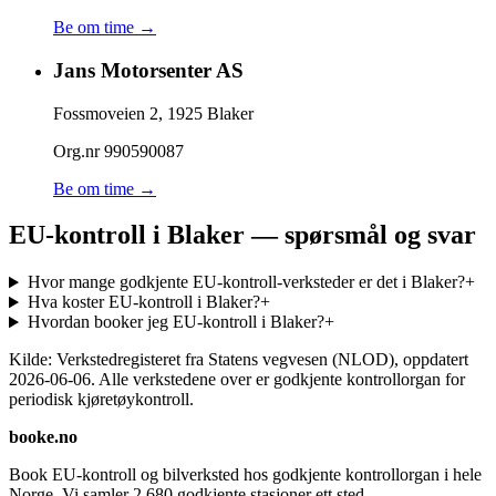
Be om time →
Jans Motorsenter AS
Fossmoveien 2
,
1925
Blaker
Org.nr
990590087
Be om time →
EU-kontroll i Blaker — spørsmål og svar
Hvor mange godkjente EU-kontroll-verksteder er det i Blaker?
+
Hva koster EU-kontroll i Blaker?
+
Hvordan booker jeg EU-kontroll i Blaker?
+
Kilde: Verkstedregisteret fra Statens vegvesen (NLOD), oppdatert
2026-06-06
. Alle verkstedene over er godkjente kontrollorgan for
periodisk kjøretøykontroll.
booke.no
Book EU-kontroll og bilverksted hos godkjente kontrollorgan i hele
Norge. Vi samler
2 680
godkjente stasjoner ett sted.