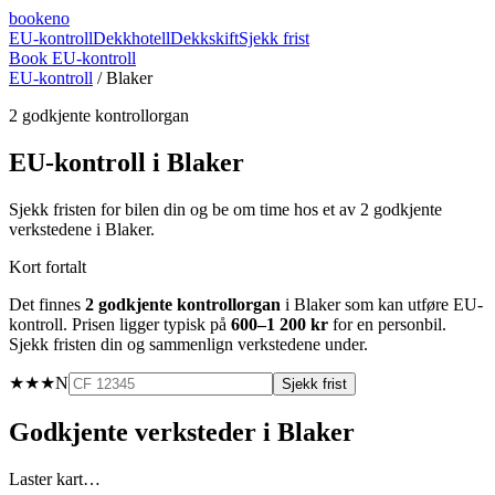
booke
no
EU-kontroll
Dekkhotell
Dekkskift
Sjekk frist
Book EU-kontroll
EU-kontroll
/
Blaker
2
godkjente kontrollorgan
EU-kontroll i
Blaker
Sjekk fristen for bilen din og be om time hos et av
2
godkjente
verkstedene i
Blaker
.
Kort fortalt
Det finnes
2
godkjente kontrollorgan
i
Blaker
som kan utføre EU-
kontroll. Prisen ligger typisk på
600–1 200 kr
for en personbil.
Sjekk fristen din og sammenlign verkstedene under.
★★★
N
Sjekk frist
Godkjente verksteder i
Blaker
Laster kart…