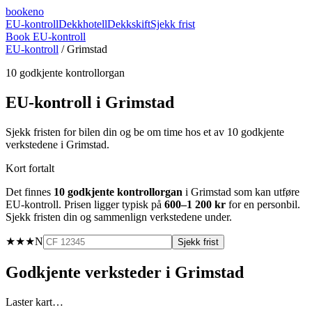
booke
no
EU-kontroll
Dekkhotell
Dekkskift
Sjekk frist
Book EU-kontroll
EU-kontroll
/
Grimstad
10
godkjente kontrollorgan
EU-kontroll i
Grimstad
Sjekk fristen for bilen din og be om time hos et av
10
godkjente
verkstedene i
Grimstad
.
Kort fortalt
Det finnes
10
godkjente kontrollorgan
i
Grimstad
som kan utføre
EU-kontroll. Prisen ligger typisk på
600–1 200 kr
for en personbil.
Sjekk fristen din og sammenlign verkstedene under.
★★★
N
Sjekk frist
Godkjente verksteder i
Grimstad
Laster kart…