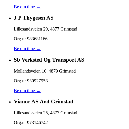
Be om time →
J P Thygesen AS
Lillesandsveien 29
,
4877
Grimstad
Org.nr
983681166
Be om time →
Sb Verksted Og Transport AS
Mollandsveien 10
,
4879
Grimstad
Org.nr
930927953
Be om time →
Vianor AS Avd Grimstad
Lillesandsveien 25
,
4877
Grimstad
Org.nr
973146742