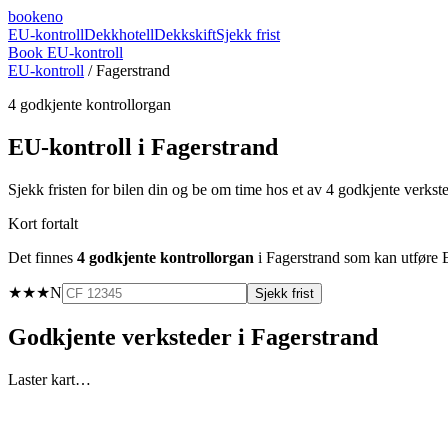
booke
no
EU-kontroll
Dekkhotell
Dekkskift
Sjekk frist
Book EU-kontroll
EU-kontroll
/
Fagerstrand
4
godkjente kontrollorgan
EU-kontroll i
Fagerstrand
Sjekk fristen for bilen din og be om time hos et av
4
godkjente verkst
Kort fortalt
Det finnes
4
godkjente kontrollorgan
i
Fagerstrand
som kan utføre E
★★★
N
Sjekk frist
Godkjente verksteder i
Fagerstrand
Laster kart…