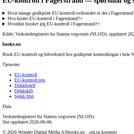
EU-kontroll i Fagerstrand — spørsmål og 
Hvor mange godkjente EU-kontroll-verksteder er det i Fagerstrand
Hva koster EU-kontroll i Fagerstrand?
+
Hvordan booker jeg EU-kontroll i Fagerstrand?
+
Kilde: Verkstedregisteret fra Statens vegvesen (NLOD), oppdatert
20
booke.no
Book EU-kontroll og bilverksted hos godkjente kontrollorgan i hele 
Tjenester
EU-kontroll
EU-kontroll pris
Dekkhotell
Dekkskift
Sjekk frist
Data
Verkstedregisteret fra Statens vegvesen (NLOD).
Sist oppdatert
2026-06-06
.
©
2026
Wonder Digital Media AS
booke.no · org.nr kommer