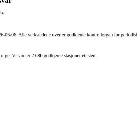
svar
?
+
26-06-06
. Alle verkstedene over er godkjente kontrollorgan for periodis
Norge. Vi samler
2 680
godkjente stasjoner ett sted.