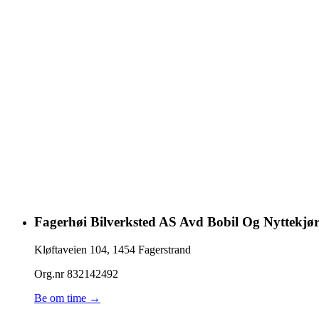
Fagerhøi Bilverksted AS Avd Bobil Og Nyttekjø
Kløftaveien 104
,
1454
Fagerstrand
Org.nr
832142492
Be om time →