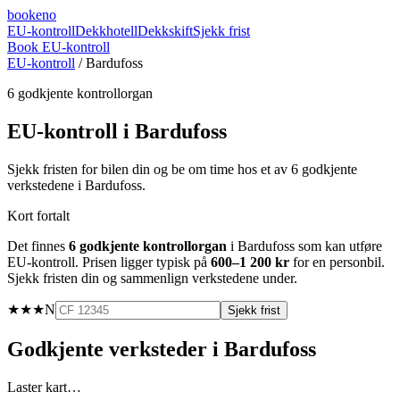
booke
no
EU-kontroll
Dekkhotell
Dekkskift
Sjekk frist
Book EU-kontroll
EU-kontroll
/
Bardufoss
6
godkjente kontrollorgan
EU-kontroll i
Bardufoss
Sjekk fristen for bilen din og be om time hos et av
6
godkjente
verkstedene i
Bardufoss
.
Kort fortalt
Det finnes
6
godkjente kontrollorgan
i
Bardufoss
som kan utføre
EU-kontroll. Prisen ligger typisk på
600–1 200 kr
for en personbil.
Sjekk fristen din og sammenlign verkstedene under.
★★★
N
Sjekk frist
Godkjente verksteder i
Bardufoss
Laster kart…