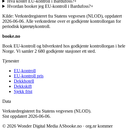
Hva koster EU-kontroll i Bardufoss?
+
Hvordan booker jeg EU-kontroll i Bardufoss?
+
Kilde: Verkstedregisteret fra Statens vegvesen (NLOD), oppdatert
2026-06-06
. Alle verkstedene over er godkjente kontrollorgan for
periodisk kjøretøykontroll.
booke.no
Book EU-kontroll og bilverksted hos godkjente kontrollorgan i hele
Norge. Vi samler
2 680
godkjente stasjoner ett sted.
Tjenester
EU-kontroll
EU-kontroll pris
Dekkhotell
Dekkskift
Sjekk frist
Data
Verkstedregisteret fra Statens vegvesen (NLOD).
Sist oppdatert
2026-06-06
.
©
2026
Wonder Digital Media AS
booke.no · org.nr kommer