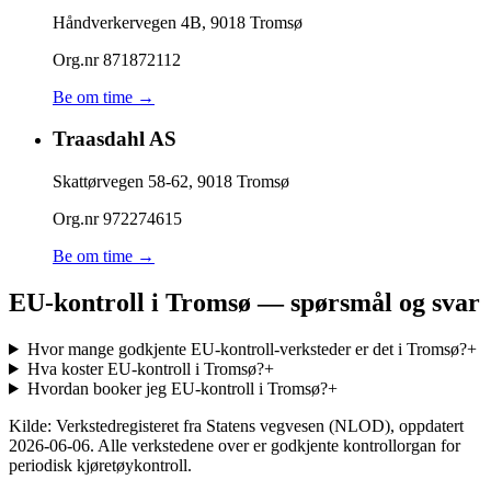
Håndverkervegen 4B
,
9018
Tromsø
Org.nr
871872112
Be om time →
Traasdahl AS
Skattørvegen 58-62
,
9018
Tromsø
Org.nr
972274615
Be om time →
EU-kontroll i Tromsø — spørsmål og svar
Hvor mange godkjente EU-kontroll-verksteder er det i Tromsø?
+
Hva koster EU-kontroll i Tromsø?
+
Hvordan booker jeg EU-kontroll i Tromsø?
+
Kilde: Verkstedregisteret fra Statens vegvesen (NLOD), oppdatert
2026-06-06
. Alle verkstedene over er godkjente kontrollorgan for
periodisk kjøretøykontroll.