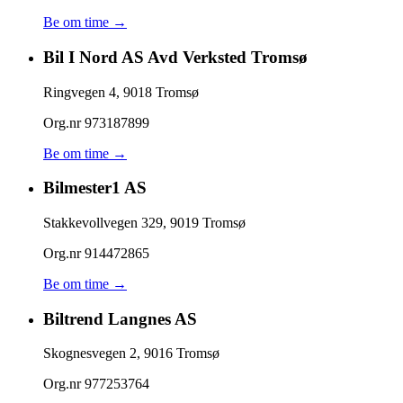
Be om time →
Bil I Nord AS Avd Verksted Tromsø
Ringvegen 4
,
9018
Tromsø
Org.nr
973187899
Be om time →
Bilmester1 AS
Stakkevollvegen 329
,
9019
Tromsø
Org.nr
914472865
Be om time →
Biltrend Langnes AS
Skognesvegen 2
,
9016
Tromsø
Org.nr
977253764