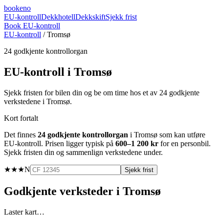
booke
no
EU-kontroll
Dekkhotell
Dekkskift
Sjekk frist
Book EU-kontroll
EU-kontroll
/
Tromsø
24
godkjente kontrollorgan
EU-kontroll i
Tromsø
Sjekk fristen for bilen din og be om time hos et av
24
godkjente
verkstedene i
Tromsø
.
Kort fortalt
Det finnes
24
godkjente kontrollorgan
i
Tromsø
som kan utføre
EU-kontroll. Prisen ligger typisk på
600–1 200 kr
for en personbil.
Sjekk fristen din og sammenlign verkstedene under.
★★★
N
Sjekk frist
Godkjente verksteder i
Tromsø
Laster kart…