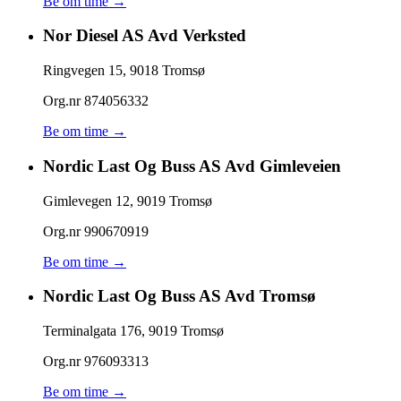
Be om time →
Nor Diesel AS Avd Verksted
Ringvegen 15
,
9018
Tromsø
Org.nr
874056332
Be om time →
Nordic Last Og Buss AS Avd Gimleveien
Gimlevegen 12
,
9019
Tromsø
Org.nr
990670919
Be om time →
Nordic Last Og Buss AS Avd Tromsø
Terminalgata 176
,
9019
Tromsø
Org.nr
976093313
Be om time →