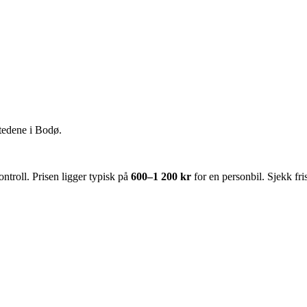
tedene i
Bodø
.
troll. Prisen ligger typisk på
600–1 200 kr
for en personbil. Sjekk fr