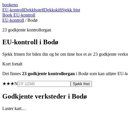
booke
no
EU-kontroll
Dekkhotell
Dekkskift
Sjekk frist
Book EU-kontroll
EU-kontroll
/
Bodø
23
godkjente kontrollorgan
EU-kontroll i
Bodø
Sjekk fristen for bilen din og be om time hos et av
23
godkjente verks
Kort fortalt
Det finnes
23
godkjente kontrollorgan
i
Bodø
som kan utføre EU-kon
★★★
N
Sjekk frist
Godkjente verksteder i
Bodø
Laster kart…