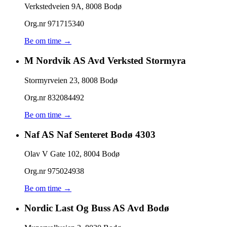
Verkstedveien 9A
,
8008
Bodø
Org.nr
971715340
Be om time →
M Nordvik AS Avd Verksted Stormyra
Stormyrveien 23
,
8008
Bodø
Org.nr
832084492
Be om time →
Naf AS Naf Senteret Bodø 4303
Olav V Gate 102
,
8004
Bodø
Org.nr
975024938
Be om time →
Nordic Last Og Buss AS Avd Bodø