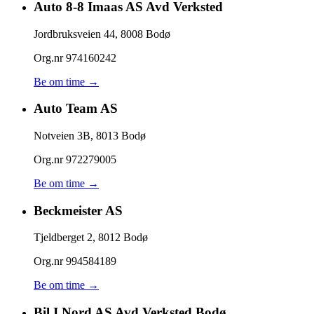
Auto 8-8 Imaas AS Avd Verksted
Jordbruksveien 44
,
8008
Bodø
Org.nr
974160242
Be om time →
Auto Team AS
Notveien 3B
,
8013
Bodø
Org.nr
972279005
Be om time →
Beckmeister AS
Tjeldberget 2
,
8012
Bodø
Org.nr
994584189
Be om time →
Bil I Nord AS Avd Verksted Bodø