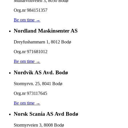
Munarvollveien 3
,
8030
Bodø
Org.nr
984151357
Be om time →
Nordland Maskinsenter AS
Dreyfushammarn 1
,
8012
Bodø
Org.nr
971681012
Be om time →
Nordvik AS Avd. Bodø
Stormyrvn. 25
,
8041
Bodø
Org.nr
973117645
Be om time →
Norsk Scania AS Avd Bodø
Stormyrveien 3
,
8008
Bodø