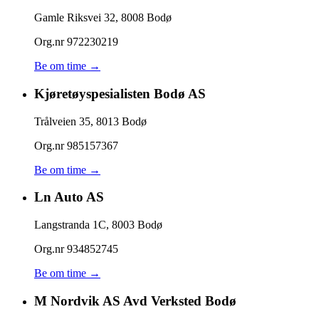
Gamle Riksvei 32
,
8008
Bodø
Org.nr
972230219
Be om time →
Kjøretøyspesialisten Bodø AS
Trålveien 35
,
8013
Bodø
Org.nr
985157367
Be om time →
Ln Auto AS
Langstranda 1C
,
8003
Bodø
Org.nr
934852745
Be om time →
M Nordvik AS Avd Verksted Bodø