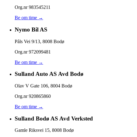
Org.nr
983545211
Be om time →
Nymo Bil AS
Påls Vei 9/13
,
8008
Bodø
Org.nr
972099481
Be om time →
Sulland Auto AS Avd Bodø
Olav V Gate 106
,
8004
Bodø
Org.nr
920865860
Be om time →
Sulland Bodø AS Avd Verksted
Gamle Riksvei 15
,
8008
Bodø