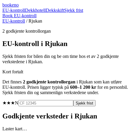
booke
no
EU-kontroll
Dekkhotell
Dekkskift
Sjekk frist
Book EU-kontroll
EU-kontroll
/
Rjukan
2
godkjente kontrollorgan
EU-kontroll i
Rjukan
Sjekk fristen for bilen din og be om time hos et av
2
godkjente
verkstedene i
Rjukan
.
Kort fortalt
Det finnes
2
godkjente kontrollorgan
i
Rjukan
som kan utføre
EU-kontroll. Prisen ligger typisk på
600–1 200 kr
for en personbil.
Sjekk fristen din og sammenlign verkstedene under.
★★★
N
Sjekk frist
Godkjente verksteder i
Rjukan
Laster kart…