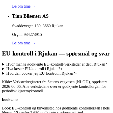
Be om time →
Tinn Bilsenter AS
Svaddevegen 139
,
3660
Rjukan
Org.nr
934273915
Be om time →
EU-kontroll i Rjukan — spørsmål og svar
Hvor mange godkjente EU-kontroll-verksteder er det i Rjukan?
+
Hva koster EU-kontroll i Rjukan?
+
Hvordan booker jeg EU-kontroll i Rjukan?
+
Kilde: Verkstedregisteret fra Statens vegvesen (NLOD), oppdatert
2026-06-06
. Alle verkstedene over er godkjente kontrollorgan for
periodisk kjøretøykontroll.
booke.no
Book EU-kontroll og bilverksted hos godkjente kontrollorgan i hele
Norge. Vi samler
2 680
godkjente stasjoner ett sted.