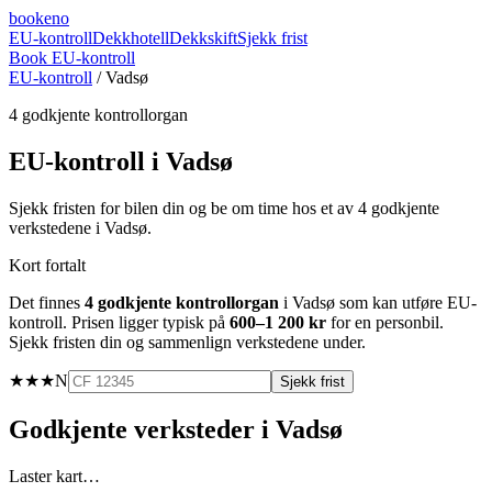
booke
no
EU-kontroll
Dekkhotell
Dekkskift
Sjekk frist
Book EU-kontroll
EU-kontroll
/
Vadsø
4
godkjente kontrollorgan
EU-kontroll i
Vadsø
Sjekk fristen for bilen din og be om time hos et av
4
godkjente
verkstedene i
Vadsø
.
Kort fortalt
Det finnes
4
godkjente kontrollorgan
i
Vadsø
som kan utføre EU-
kontroll. Prisen ligger typisk på
600–1 200 kr
for en personbil.
Sjekk fristen din og sammenlign verkstedene under.
★★★
N
Sjekk frist
Godkjente verksteder i
Vadsø
Laster kart…