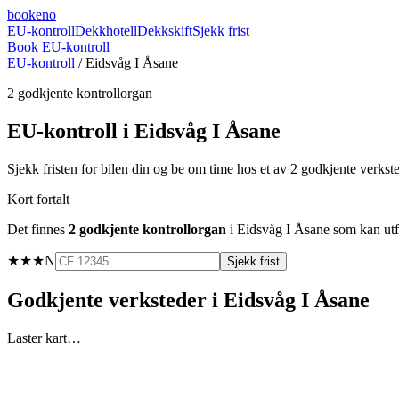
booke
no
EU-kontroll
Dekkhotell
Dekkskift
Sjekk frist
Book EU-kontroll
EU-kontroll
/
Eidsvåg I Åsane
2
godkjente kontrollorgan
EU-kontroll i
Eidsvåg I Åsane
Sjekk fristen for bilen din og be om time hos et av
2
godkjente verkst
Kort fortalt
Det finnes
2
godkjente kontrollorgan
i
Eidsvåg I Åsane
som kan utfø
★★★
N
Sjekk frist
Godkjente verksteder i
Eidsvåg I Åsane
Laster kart…