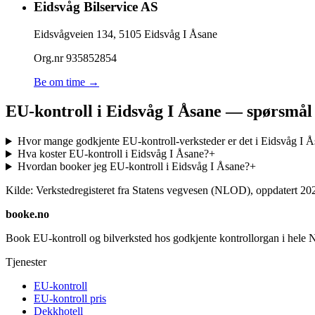
Eidsvåg Bilservice AS
Eidsvågveien 134
,
5105
Eidsvåg I Åsane
Org.nr
935852854
Be om time →
EU-kontroll i Eidsvåg I Åsane — spørsmål
Hvor mange godkjente EU-kontroll-verksteder er det i Eidsvåg I 
Hva koster EU-kontroll i Eidsvåg I Åsane?
+
Hvordan booker jeg EU-kontroll i Eidsvåg I Åsane?
+
Kilde: Verkstedregisteret fra Statens vegvesen (NLOD), oppdatert
20
booke.no
Book EU-kontroll og bilverksted hos godkjente kontrollorgan i hele 
Tjenester
EU-kontroll
EU-kontroll pris
Dekkhotell