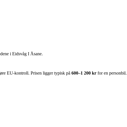
edene i
Eidsvåg I Åsane
.
re EU-kontroll. Prisen ligger typisk på
600–1 200 kr
for en personbil