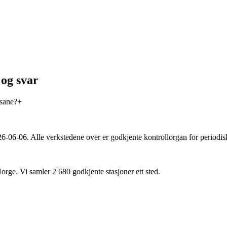
 og svar
Åsane?
+
26-06-06
. Alle verkstedene over er godkjente kontrollorgan for periodis
Norge. Vi samler
2 680
godkjente stasjoner ett sted.