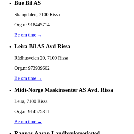
Bue Bil AS
Skaugdalen
,
7100
Rissa
Org.nr
918445714
Be om time →
Leira Bil AS Avd Rissa
Rådhusveien 20
,
7100
Rissa
Org.nr
973939602
Be om time →
Midt-Norge Maskinsenter AS Avd. Rissa
Leira
,
7100
Rissa
Org.nr
914575311
Be om time →
Ragnar Aasan Landbruksverksted