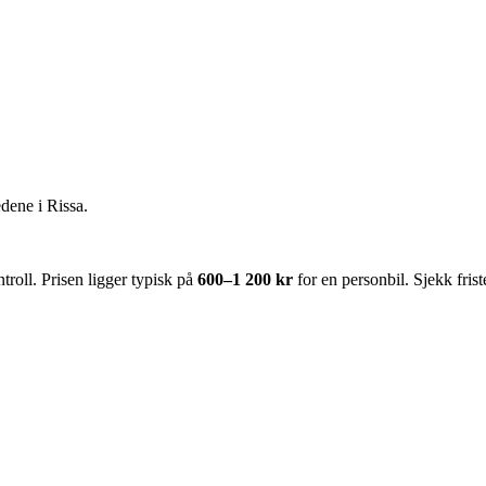
edene i
Rissa
.
oll. Prisen ligger typisk på
600–1 200 kr
for en personbil. Sjekk fri