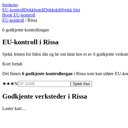
booke
no
EU-kontroll
Dekkhotell
Dekkskift
Sjekk frist
Book EU-kontroll
EU-kontroll
/
Rissa
6
godkjente kontrollorgan
EU-kontroll i
Rissa
Sjekk fristen for bilen din og be om time hos et av
6
godkjente verkst
Kort fortalt
Det finnes
6
godkjente kontrollorgan
i
Rissa
som kan utføre EU-kontr
★★★
N
Sjekk frist
Godkjente verksteder i
Rissa
Laster kart…