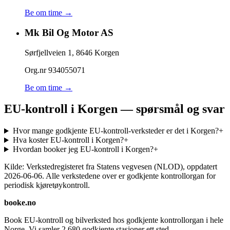
Be om time →
Mk Bil Og Motor AS
Sørfjellveien 1
,
8646
Korgen
Org.nr
934055071
Be om time →
EU-kontroll i Korgen — spørsmål og svar
Hvor mange godkjente EU-kontroll-verksteder er det i Korgen?
+
Hva koster EU-kontroll i Korgen?
+
Hvordan booker jeg EU-kontroll i Korgen?
+
Kilde: Verkstedregisteret fra Statens vegvesen (NLOD), oppdatert
2026-06-06
. Alle verkstedene over er godkjente kontrollorgan for
periodisk kjøretøykontroll.
booke.no
Book EU-kontroll og bilverksted hos godkjente kontrollorgan i hele
Norge. Vi samler
2 680
godkjente stasjoner ett sted.