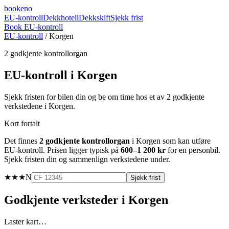
booke
no
EU-kontroll
Dekkhotell
Dekkskift
Sjekk frist
Book EU-kontroll
EU-kontroll
/
Korgen
2
godkjente kontrollorgan
EU-kontroll i
Korgen
Sjekk fristen for bilen din og be om time hos et av
2
godkjente
verkstedene i
Korgen
.
Kort fortalt
Det finnes
2
godkjente kontrollorgan
i
Korgen
som kan utføre
EU-kontroll. Prisen ligger typisk på
600–1 200 kr
for en personbil.
Sjekk fristen din og sammenlign verkstedene under.
★★★
N
Sjekk frist
Godkjente verksteder i
Korgen
Laster kart…