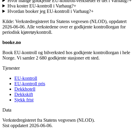
Hvor mange godkjente EU-kontroll-verksteder er det i Varhaug?
+
Hva koster EU-kontroll i Varhaug?
+
Hvordan booker jeg EU-kontroll i Varhaug?
+
Kilde: Verkstedregisteret fra Statens vegvesen (NLOD), oppdatert
2026-06-06
. Alle verkstedene over er godkjente kontrollorgan for
periodisk kjøretøykontroll.
booke.no
Book EU-kontroll og bilverksted hos godkjente kontrollorgan i hele
Norge. Vi samler
2 680
godkjente stasjoner ett sted.
Tjenester
EU-kontroll
EU-kontroll pris
Dekkhotell
Dekkskift
Sjekk frist
Data
Verkstedregisteret fra Statens vegvesen (NLOD).
Sist oppdatert
2026-06-06
.