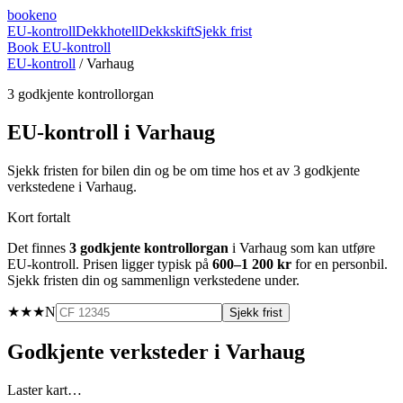
booke
no
EU-kontroll
Dekkhotell
Dekkskift
Sjekk frist
Book EU-kontroll
EU-kontroll
/
Varhaug
3
godkjente kontrollorgan
EU-kontroll i
Varhaug
Sjekk fristen for bilen din og be om time hos et av
3
godkjente
verkstedene i
Varhaug
.
Kort fortalt
Det finnes
3
godkjente kontrollorgan
i
Varhaug
som kan utføre
EU-kontroll. Prisen ligger typisk på
600–1 200 kr
for en personbil.
Sjekk fristen din og sammenlign verkstedene under.
★★★
N
Sjekk frist
Godkjente verksteder i
Varhaug
Laster kart…