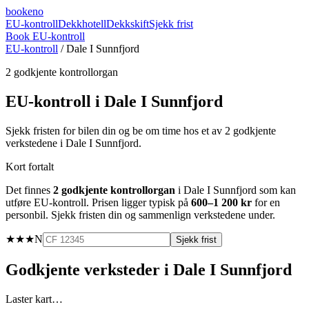
booke
no
EU-kontroll
Dekkhotell
Dekkskift
Sjekk frist
Book EU-kontroll
EU-kontroll
/
Dale I Sunnfjord
2
godkjente kontrollorgan
EU-kontroll i
Dale I Sunnfjord
Sjekk fristen for bilen din og be om time hos et av
2
godkjente
verkstedene i
Dale I Sunnfjord
.
Kort fortalt
Det finnes
2
godkjente kontrollorgan
i
Dale I Sunnfjord
som kan
utføre EU-kontroll. Prisen ligger typisk på
600–1 200 kr
for en
personbil. Sjekk fristen din og sammenlign verkstedene under.
★★★
N
Sjekk frist
Godkjente verksteder i
Dale I Sunnfjord
Laster kart…