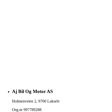
Aj Bil Og Motor AS
Holmenveien 2
,
9700
Lakselv
Org.nr
997789288