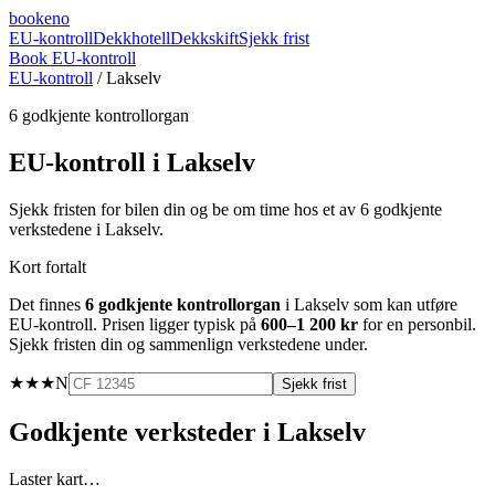
booke
no
EU-kontroll
Dekkhotell
Dekkskift
Sjekk frist
Book EU-kontroll
EU-kontroll
/
Lakselv
6
godkjente kontrollorgan
EU-kontroll i
Lakselv
Sjekk fristen for bilen din og be om time hos et av
6
godkjente
verkstedene i
Lakselv
.
Kort fortalt
Det finnes
6
godkjente kontrollorgan
i
Lakselv
som kan utføre
EU-kontroll. Prisen ligger typisk på
600–1 200 kr
for en personbil.
Sjekk fristen din og sammenlign verkstedene under.
★★★
N
Sjekk frist
Godkjente verksteder i
Lakselv
Laster kart…