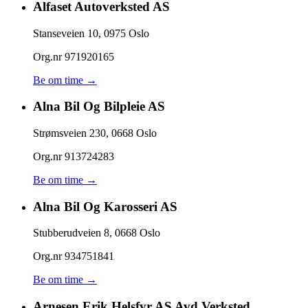
Alfaset Autoverksted AS
Stanseveien 10
,
0975
Oslo
Org.nr
971920165
Be om time →
Alna Bil Og Bilpleie AS
Strømsveien 230
,
0668
Oslo
Org.nr
913724283
Be om time →
Alna Bil Og Karosseri AS
Stubberudveien 8
,
0668
Oslo
Org.nr
934751841
Be om time →
Arnesen Erik Helsfyr AS Avd Verksted