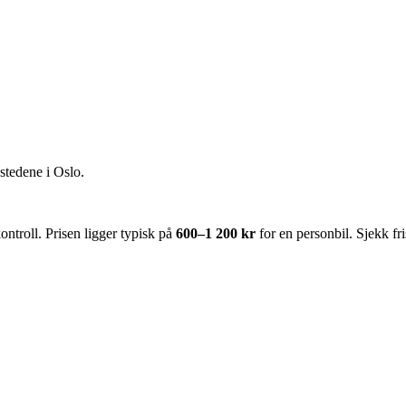
stedene i
Oslo
.
troll. Prisen ligger typisk på
600–1 200 kr
for en personbil. Sjekk f