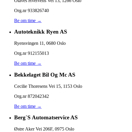
Olaves Hvervens Vei 13
,
1266
Oslo
Org.nr
933826740
Be om time →
Autoteknikk Ryen AS
Ryensvingen 11
,
0680
Oslo
Org.nr
912155013
Be om time →
Bekkelaget Bil Og Mc AS
Cecilie Thoresens Vei 15
,
1153
Oslo
Org.nr
872042342
Be om time →
Berg`S Automatservice AS
Østre Aker Vei 206F
,
0975
Oslo