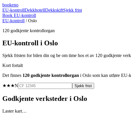
booke
no
EU-kontroll
Dekkhotell
Dekkskift
Sjekk frist
Book EU-kontroll
EU-kontroll
/
Oslo
120
godkjente kontrollorgan
EU-kontroll i
Oslo
Sjekk fristen for bilen din og be om time hos et av
120
godkjente verk
Kort fortalt
Det finnes
120
godkjente kontrollorgan
i
Oslo
som kan utføre EU-kon
★★★
N
Sjekk frist
Godkjente verksteder i
Oslo
Laster kart…