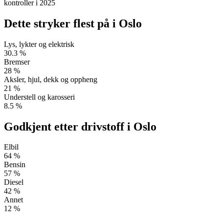
kontroller i 2025
Dette stryker flest på i
Oslo
Lys, lykter og elektrisk
30.3
%
Bremser
28
%
Aksler, hjul, dekk og oppheng
21
%
Understell og karosseri
8.5
%
Godkjent etter drivstoff i
Oslo
Elbil
64
%
Bensin
57
%
Diesel
42
%
Annet
12
%