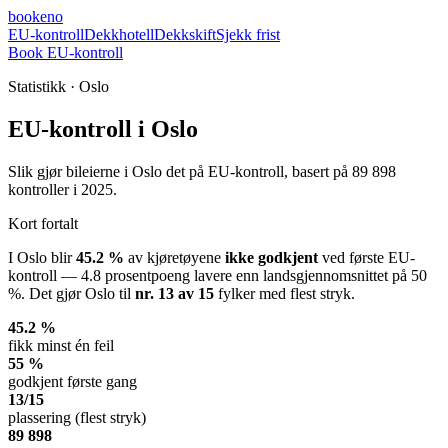
booke
no
EU-kontroll
Dekkhotell
Dekkskift
Sjekk frist
Book EU-kontroll
Statistikk · Oslo
EU-kontroll i Oslo
Slik gjør bileierne i Oslo det på EU-kontroll, basert på 89 898
kontroller i 2025.
Kort fortalt
I
Oslo
blir
45.2
%
av kjøretøyene
ikke godkjent
ved første EU-
kontroll —
4.8
prosentpoeng
lavere
enn landsgjennomsnittet på
50
%
. Det gjør
Oslo
til
nr.
13
av
15
fylker med flest stryk.
45.2 %
fikk minst én feil
55 %
godkjent første gang
13/15
plassering (flest stryk)
89 898