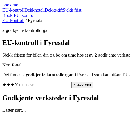
booke
no
EU-kontroll
Dekkhotell
Dekkskift
Sjekk frist
Book EU-kontroll
EU-kontroll
/
Fyresdal
2
godkjente kontrollorgan
EU-kontroll i
Fyresdal
Sjekk fristen for bilen din og be om time hos et av
2
godkjente verkst
Kort fortalt
Det finnes
2
godkjente kontrollorgan
i
Fyresdal
som kan utføre EU-ko
★★★
N
Sjekk frist
Godkjente verksteder i
Fyresdal
Laster kart…