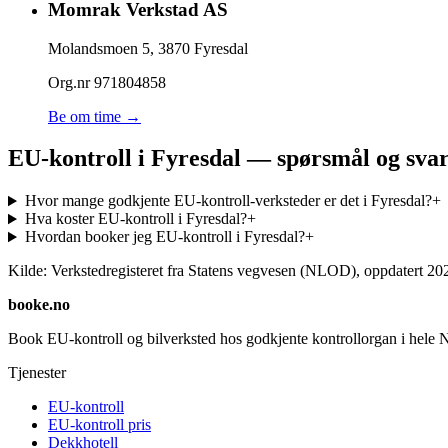
Momrak Verkstad AS
Molandsmoen 5
,
3870
Fyresdal
Org.nr
971804858
Be om time →
EU-kontroll i Fyresdal — spørsmål og sva
Hvor mange godkjente EU-kontroll-verksteder er det i Fyresdal?
+
Hva koster EU-kontroll i Fyresdal?
+
Hvordan booker jeg EU-kontroll i Fyresdal?
+
Kilde: Verkstedregisteret fra Statens vegvesen (NLOD), oppdatert
20
booke.no
Book EU-kontroll og bilverksted hos godkjente kontrollorgan i hele 
Tjenester
EU-kontroll
EU-kontroll pris
Dekkhotell