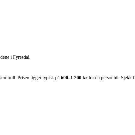
edene i
Fyresdal
.
ntroll. Prisen ligger typisk på
600–1 200 kr
for en personbil. Sjekk 