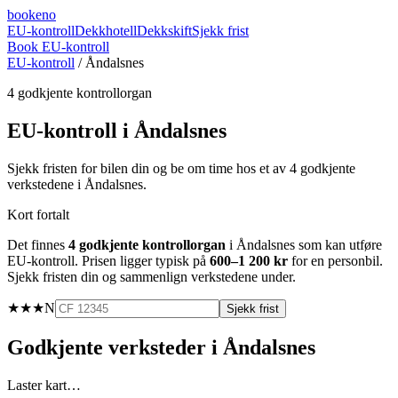
booke
no
EU-kontroll
Dekkhotell
Dekkskift
Sjekk frist
Book EU-kontroll
EU-kontroll
/
Åndalsnes
4
godkjente kontrollorgan
EU-kontroll i
Åndalsnes
Sjekk fristen for bilen din og be om time hos et av
4
godkjente
verkstedene i
Åndalsnes
.
Kort fortalt
Det finnes
4
godkjente kontrollorgan
i
Åndalsnes
som kan utføre
EU-kontroll. Prisen ligger typisk på
600–1 200 kr
for en personbil.
Sjekk fristen din og sammenlign verkstedene under.
★★★
N
Sjekk frist
Godkjente verksteder i
Åndalsnes
Laster kart…