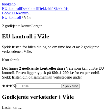
booke
no
EU-kontroll
Dekkhotell
Dekkskift
Sjekk frist
Book EU-kontroll
EU-kontroll
/
Våle
2
godkjente kontrollorgan
EU-kontroll i
Våle
Sjekk fristen for bilen din og be om time hos et av
2
godkjente
verkstedene i
Våle
.
Kort fortalt
Det finnes
2
godkjente kontrollorgan
i
Våle
som kan utføre EU-
kontroll. Prisen ligger typisk på
600–1 200 kr
for en personbil.
Sjekk fristen din og sammenlign verkstedene under.
★★★
N
Sjekk frist
Godkjente verksteder i
Våle
Laster kart…