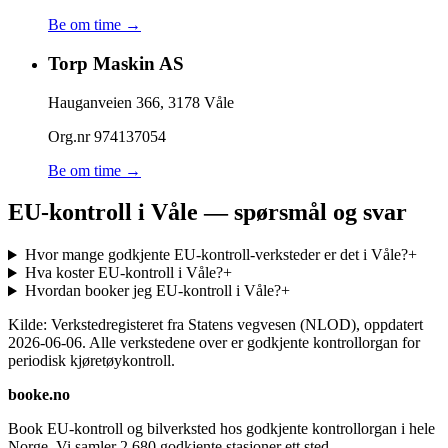
Be om time →
Torp Maskin AS
Hauganveien 366
,
3178
Våle
Org.nr
974137054
Be om time →
EU-kontroll i Våle — spørsmål og svar
Hvor mange godkjente EU-kontroll-verksteder er det i Våle?
+
Hva koster EU-kontroll i Våle?
+
Hvordan booker jeg EU-kontroll i Våle?
+
Kilde: Verkstedregisteret fra Statens vegvesen (NLOD), oppdatert
2026-06-06
. Alle verkstedene over er godkjente kontrollorgan for
periodisk kjøretøykontroll.
booke.no
Book EU-kontroll og bilverksted hos godkjente kontrollorgan i hele
Norge. Vi samler
2 680
godkjente stasjoner ett sted.